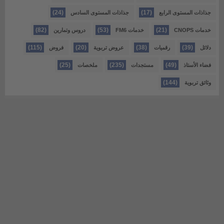
(24)
(17)
جذاذات المستوى الرابع
جذاذات المستوى السادس
(82)
(53)
(21)
خدمات CNOPS
خدمات FM6
دروس وتمارين
(115)
(20)
(38)
(39)
دلائل
رقميات
عروض تربوية
فروض
(25)
(235)
(49)
فضاء الأستاذ
مستجدات
ملخصات
(144)
وثائق تربوية