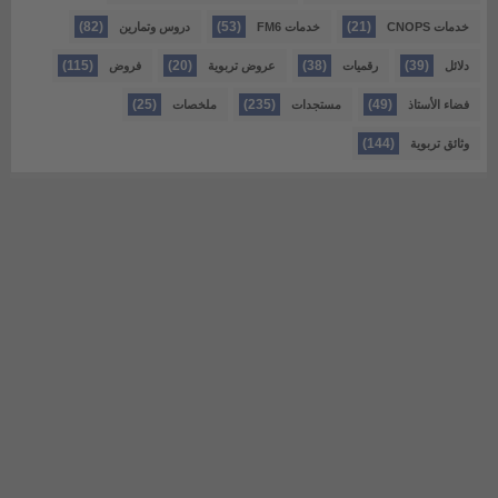
(82)
(53)
(21)
خدمات CNOPS
خدمات FM6
دروس وتمارين
(115)
(20)
(38)
(39)
دلائل
رقميات
عروض تربوية
فروض
(25)
(235)
(49)
فضاء الأستاذ
مستجدات
ملخصات
(144)
وثائق تربوية