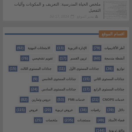
ملخص الحياة المدرسية: التعريف و المكونات وآليات
التفعيل
مدير الموقع
Jul 17, 2024
اقسام الموقع
(92)
(13)
(79)
أطر الأكاديميات
الإدارة التربوية
الامتحانات المهنية
(76)
(17)
(60)
أنشطة مندمجة
تزيين القسم
تقويم تشخيصي
(15)
(11)
(36)
توازيع
جذاذات المستوى الأول
جذاذات المستوى الثالث
(9)
(15)
جذاذات المستوى الثاني
جذاذات المستوى الخامس
(24)
(17)
جذاذات المستوى الرابع
جذاذات المستوى السادس
(82)
(53)
(21)
خدمات CNOPS
خدمات FM6
دروس وتمارين
(115)
(20)
(38)
(39)
دلائل
رقميات
عروض تربوية
فروض
(25)
(235)
(49)
فضاء الأستاذ
مستجدات
ملخصات
(144)
وثائق تربوية