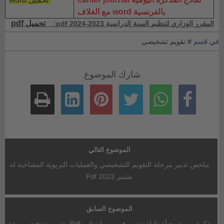
بالفرنسية word مع الغلاف
تحميل pdf
المقرر الوزاري لتنظيم السنة الدراسية 2023-2024 pdf:
في قسم
# تقويم تشخيصي
شارك الموضوع
الموضوع التالي
ملخص تدبير مرحلة التقويم التشخيصي والعمليات التربوية المصاحبة له
شتنبر 2023 Pdf
الموضوع السابق
مذكرة يومية معبأة طيلة شتنبر فرنسي ابتدائي Pdf: تقويم تشخيصي - دعم