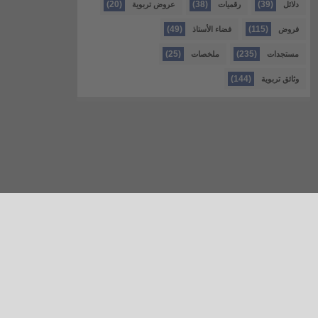
(20)
(38)
(39)
دلائل
رقميات
عروض تربوية
(49)
(115)
فروض
فضاء الأستاذ
(25)
(235)
مستجدات
ملخصات
(144)
وثائق تربوية