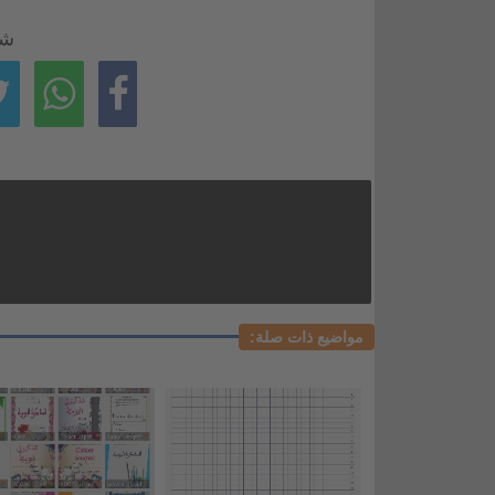
شا
مواضيع ذات صلة: