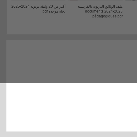
ملف الوثائق التربوية بالفرنسية
أكثر من 20 وثيقة تربوية 2024-2025
2025-2024 documents
بحلة موحدة pdf
pédagogiques pdf