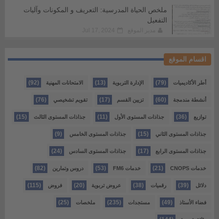
ملخص الحياة المدرسية: التعريف و المكونات وآليات
التفعيل
مدير الموقع
Jul 17, 2024
اقسام الموقع
(92)
(13)
(79)
أطر الأكاديميات
الإدارة التربوية
الامتحانات المهنية
(76)
(17)
(60)
أنشطة مندمجة
تزيين القسم
تقويم تشخيصي
(15)
(11)
(36)
توازيع
جذاذات المستوى الأول
جذاذات المستوى الثالث
(9)
(15)
جذاذات المستوى الثاني
جذاذات المستوى الخامس
(24)
(17)
جذاذات المستوى الرابع
جذاذات المستوى السادس
(82)
(53)
(21)
خدمات CNOPS
خدمات FM6
دروس وتمارين
(115)
(20)
(38)
(39)
دلائل
رقميات
عروض تربوية
فروض
(25)
(235)
(49)
فضاء الأستاذ
مستجدات
ملخصات