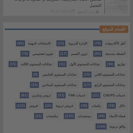
التفعيل
مدير الموقع
Jul 17, 2024
اقسام الموقع
(92)
(13)
(79)
أطر الأكاديميات
الإدارة التربوية
الامتحانات المهنية
(76)
(17)
(60)
أنشطة مندمجة
تزيين القسم
تقويم تشخيصي
(15)
(11)
(36)
توازيع
جذاذات المستوى الأول
جذاذات المستوى الثالث
(9)
(15)
جذاذات المستوى الثاني
جذاذات المستوى الخامس
(24)
(17)
جذاذات المستوى الرابع
جذاذات المستوى السادس
(82)
(53)
(21)
خدمات CNOPS
خدمات FM6
دروس وتمارين
(115)
(20)
(38)
(39)
دلائل
رقميات
عروض تربوية
فروض
(25)
(235)
(49)
فضاء الأستاذ
مستجدات
ملخصات
(144)
وثائق تربوية