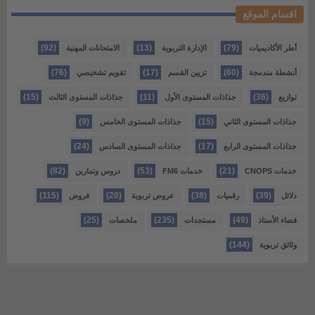
اقسام الموقع
(92)
(13)
(79)
أطر الأكاديميات
الإدارة التربوية
الامتحانات المهنية
(76)
(17)
(60)
أنشطة مندمجة
تزيين القسم
تقويم تشخيصي
(15)
(11)
(36)
توازيع
جذاذات المستوى الأول
جذاذات المستوى الثالث
(9)
(15)
جذاذات المستوى الثاني
جذاذات المستوى الخامس
(24)
(17)
جذاذات المستوى الرابع
جذاذات المستوى السادس
(82)
(53)
(21)
خدمات CNOPS
خدمات FM6
دروس وتمارين
(115)
(20)
(38)
(39)
دلائل
رقميات
عروض تربوية
فروض
(25)
(235)
(49)
فضاء الأستاذ
مستجدات
ملخصات
(144)
وثائق تربوية