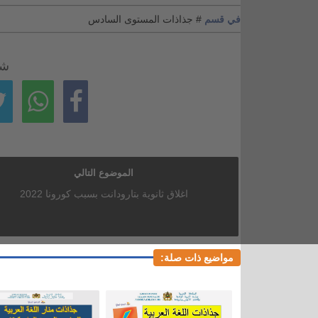
في قسم
# جذاذات المستوى السادس
شا
الموضوع التالي
اغلاق ثانوية بتارودانت بسبب كورونا 2022
مواضيع ذات صلة: