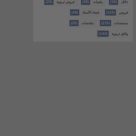
(20)
(38)
(39)
دلائل
رقميات
عروض تربوية
(49)
(115)
فروض
فضاء الأستاذ
(25)
(235)
مستجدات
ملخصات
(144)
وثائق تربوية