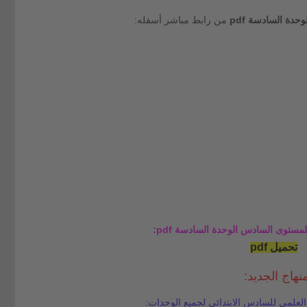
دة السادسة pdf
من رابط مباشر أسفله:
لمستوى السادس الوحدة السادسة pdf:
تحميل pdf
اج الجديد:
علمي للسادس الابتدائي لجميع الوحدات: