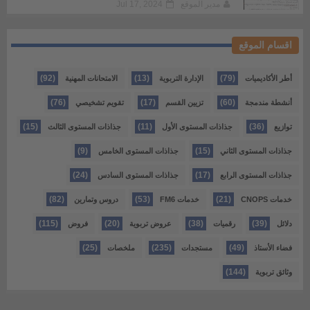
مدير الموقع
Jul 17, 2024
اقسام الموقع
(92)
(13)
(79)
أطر الأكاديميات
الإدارة التربوية
الامتحانات المهنية
(76)
(17)
(60)
أنشطة مندمجة
تزيين القسم
تقويم تشخيصي
(15)
(11)
(36)
توازيع
جذاذات المستوى الأول
جذاذات المستوى الثالث
(9)
(15)
جذاذات المستوى الثاني
جذاذات المستوى الخامس
(24)
(17)
جذاذات المستوى الرابع
جذاذات المستوى السادس
(82)
(53)
(21)
خدمات CNOPS
خدمات FM6
دروس وتمارين
(115)
(20)
(38)
(39)
دلائل
رقميات
عروض تربوية
فروض
(25)
(235)
(49)
فضاء الأستاذ
مستجدات
ملخصات
(144)
وثائق تربوية