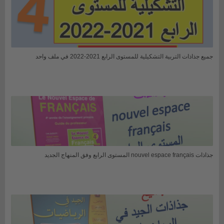
جميع جذاذات التربية التشكيلية للمستوى الرابع 2021-2022 في ملف واحد
جذاذات nouvel espace français المستوى الرابع وفق المنهاج الجديد