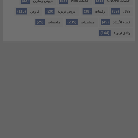
(82)
(53)
(21)
خدمات CNOPS
خدمات FM6
دروس وتمارين
(115)
(20)
(38)
(39)
دلائل
رقميات
عروض تربوية
فروض
(25)
(235)
(49)
فضاء الأستاذ
مستجدات
ملخصات
(144)
وثائق تربوية