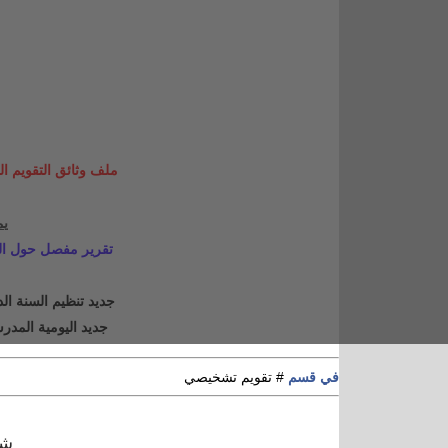
ملف
وثائق التقويم 
يم
تقرير مفصل حول التقو
جديد تنظيم السنة الدراسية 2021-2022 f
جديد اليومية المدرسية 2021-2022 pdf مع أي
في قسم
# تقويم تشخيصي
شا