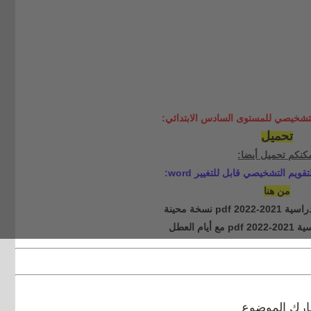
التشخيصي للمستوى السادس الابتدائي:
تحميل
كنكم تحميل أيضا:
يم التشخيصي قابل للتغيير word:
من هنا
pd نسخة محينة
ام العطل
رك الموضوع