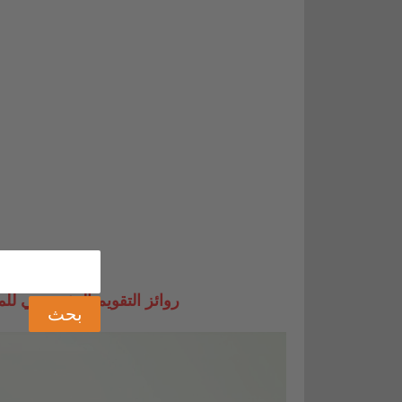
روائز التقويم التشخيصي للمستوى السادس 