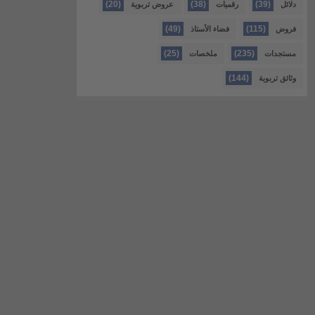
(20)
(38)
(39)
دلائل
رقميات
عروض تربوية
(49)
(115)
فروض
فضاء الأستاذ
(25)
(235)
مستجدات
ملخصات
(144)
وثائق تربوية