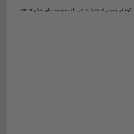
لابتدائي
بصيغي word وpdf. في ملف مضغوط على شكل winrar.