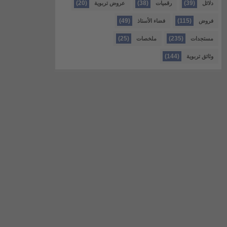
(20)
(38)
(39)
دلائل
رقميات
عروض تربوية
(49)
(115)
فروض
فضاء الأستاذ
(25)
(235)
مستجدات
ملخصات
(144)
وثائق تربوية