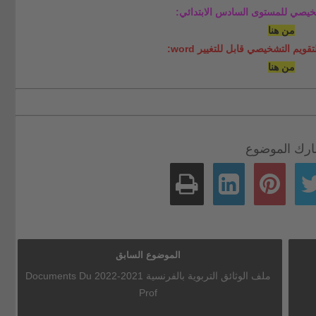
شخيصي للمستوى السادس الابتدائي:
من هنا
يم التشخيصي قابل للتغيير word:
من هنا
رك الموضوع
الموضوع السابق
ملف الوثائق التربوية بالفرنسية 2021-2022 Documents Du
Prof