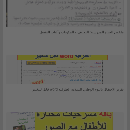
ملخص الحياة المدرسية: التعريف و المكونات وآليات التفعيل
تقرير الاحتفال باليوم الوطني للسلامة الطرقية word قابل للتغيير