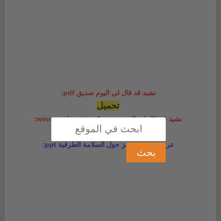
نشيد قد قال لي اليوم صديق pdf:
تحميل
نشيد قد قال لي اليوم صديق
mp3 في ملف winrar:
تحميل
عرض تربوي موجز حول السلامة الطرقية ppt: