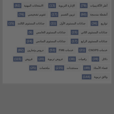
(92)
(13)
(79)
أطر الأكاديميات
الإدارة التربوية
الامتحانات المهنية
(76)
(17)
(60)
أنشطة مندمجة
تزيين القسم
تقويم تشخيصي
(15)
(11)
(36)
توازيع
جذاذات المستوى الأول
جذاذات المستوى الثالث
(9)
(15)
جذاذات المستوى الثاني
جذاذات المستوى الخامس
(24)
(17)
جذاذات المستوى الرابع
جذاذات المستوى السادس
(82)
(53)
(21)
خدمات CNOPS
خدمات FM6
دروس وتمارين
(115)
(20)
(38)
(39)
دلائل
رقميات
عروض تربوية
فروض
(25)
(235)
(49)
فضاء الأستاذ
مستجدات
ملخصات
(144)
وثائق تربوية