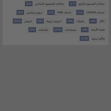
(24)
(17)
جذاذات المستوى الرابع
جذاذات المستوى السادس
(82)
(53)
(21)
خدمات CNOPS
خدمات FM6
دروس وتمارين
(115)
(20)
(38)
(39)
دلائل
رقميات
عروض تربوية
فروض
(25)
(235)
(49)
فضاء الأستاذ
مستجدات
ملخصات
(144)
وثائق تربوية