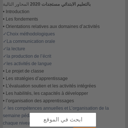
بالتعليم الابتدائي مستجدات 2020
المحاور التالية
•
Introduction
•
Les fondements
•
Orientations relatives aux domaines d’activités
✓
Choix méthodologiques
✓
La communication orale
✓
la lecture
✓
la production de l’écrit
✓
les activités de langue
•
Le projet de classe
•
Les stratégies d’apprentissage
•
L’évaluation soutien et les activités intégrées
•
Les habilités, les capacités à développer
•
l’organisation des apprentissages
✓
les compétences annuelles et L’organisation de la
semaine pédagogique de
chaque niveau