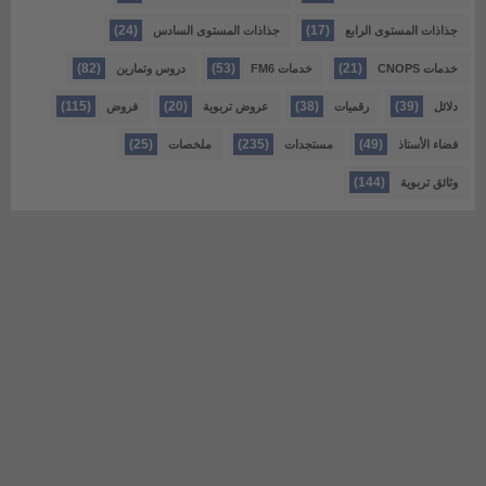
(24)
(17)
جذاذات المستوى الرابع
جذاذات المستوى السادس
(82)
(53)
(21)
خدمات CNOPS
خدمات FM6
دروس وتمارين
(115)
(20)
(38)
(39)
دلائل
رقميات
عروض تربوية
فروض
(25)
(235)
(49)
فضاء الأستاذ
مستجدات
ملخصات
(144)
وثائق تربوية