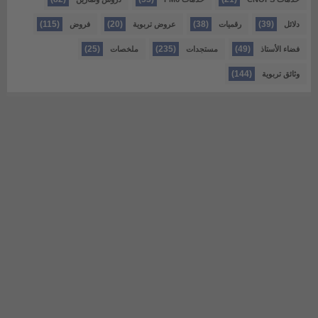
(115)
(20)
(38)
(39)
دلائل
رقميات
عروض تربوية
فروض
(25)
(235)
(49)
فضاء الأستاذ
مستجدات
ملخصات
(144)
وثائق تربوية