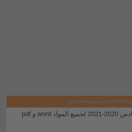
و pdf
wo و pdf