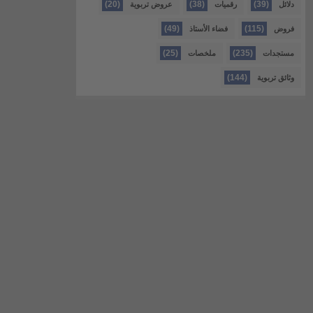
(20)
(38)
(39)
دلائل
رقميات
عروض تربوية
(49)
(115)
فروض
فضاء الأستاذ
(25)
(235)
مستجدات
ملخصات
(144)
وثائق تربوية