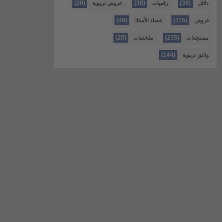
(20)
(38)
(39)
دلائل
رقميات
عروض تربوية
(49)
(115)
فروض
فضاء الأستاذ
(25)
(235)
مستجدات
ملخصات
(144)
وثائق تربوية