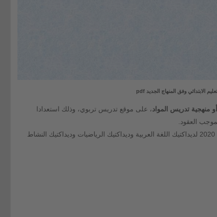
ليم الابتدائي وفق المنهاج الجديد pdf
 أو منهجية تدريس المواد
، على موقع تدريس تربوي، وذلك استعدادا
 بموجب العقود.
تم اضافة نسخ محينة وفق المنهاج المنقح 2020 لديداكتيك اللغة العربية وديداكتيك الرياضيات وديداكتيك النشاط