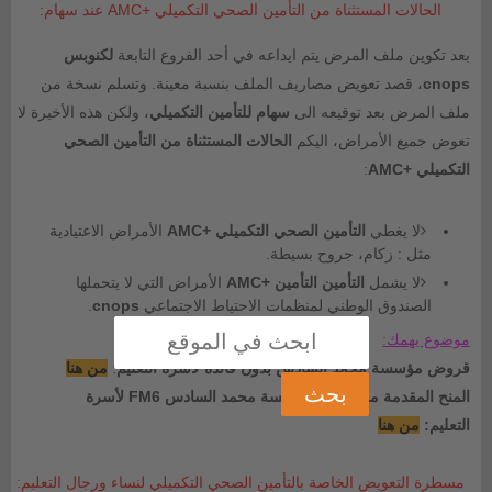
الحالات المستثناة من التأمين الصحي التكميلي +AMC عند سهام:
بعد تكوين ملف المرض يتم ايداعه في أحد الفروع التابعة
لكنوبس
cnops
، قصد تعويض مصاريف الملف بنسبة معينة. وتسلم نسخة من
ملف المرض بعد توقيعه الى
سهام للتأمين التكميلي
، ولكن هذه الأخيرة لا
تعوض جميع الأمراض، اليكم
الحالات المستثناة من التأمين الصحي
التكميلي +AMC
:
لا يغطي
التأمين الصحي التكميلي +AMC
الأمراض الاعتيادية
مثل : زكام، جروح بسيطة.
لا يشمل
التأمين التأمين +AMC
الأمراض التي لا يتحملها
الصندوق الوطني لمنظمات الاحتياط الاجتماعي
cnops
.
موضوع يهمك:
قروض مؤسسة محمد السادس بدون فائدة لأسرة التعليم
:
من هنا
المنح المقدمة من طرف مؤسسة محمد السادس FM6 لأسرة
التعليم:
من هنا
مسطرة التعويض الخاصة بالتأمين الصحي التكميلي لنساء ورجال التعليم: