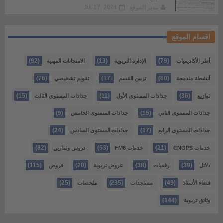
مدير الموقع
Jul 17, 2024
اقسام الموقع
(92)
(13)
(79)
أطر الأكاديميات
الإدارة التربوية
الامتحانات المهنية
(76)
(17)
(60)
أنشطة مندمجة
تزيين القسم
تقويم تشخيصي
(15)
(11)
(36)
توازيع
جذاذات المستوى الأول
جذاذات المستوى الثالث
(9)
(15)
جذاذات المستوى الثاني
جذاذات المستوى الخامس
(24)
(17)
جذاذات المستوى الرابع
جذاذات المستوى السادس
(82)
(53)
(21)
خدمات CNOPS
خدمات FM6
دروس وتمارين
(115)
(20)
(38)
(39)
دلائل
رقميات
عروض تربوية
فروض
(25)
(235)
(49)
فضاء الأستاذ
مستجدات
ملخصات
(144)
وثائق تربوية