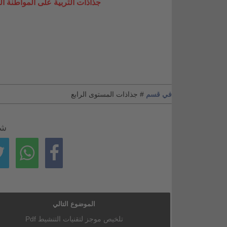
جذاذات التربية على المواطنة ال
في قسم
# جذاذات المستوى الرابع
شا
الموضوع التالي
تلخيص موجز لتقنيات التنشيط Pdf