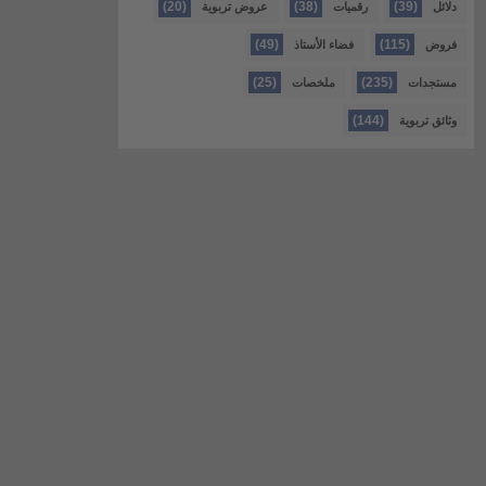
(20)
(38)
(39)
دلائل
رقميات
عروض تربوية
(49)
(115)
فروض
فضاء الأستاذ
(25)
(235)
مستجدات
ملخصات
(144)
وثائق تربوية