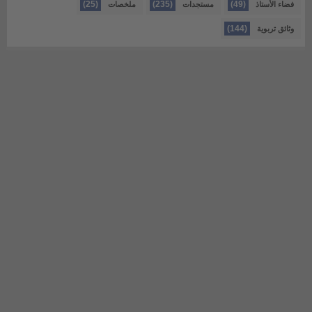
(25)
(235)
(49)
فضاء الأستاذ
مستجدات
ملخصات
(144)
وثائق تربوية