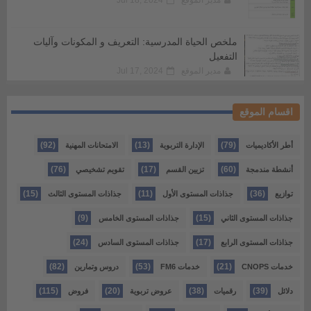
مدير الموقع
Jul 18, 2024
ملخص الحياة المدرسية: التعريف و المكونات وآليات
التفعيل
مدير الموقع
Jul 17, 2024
اقسام الموقع
(92)
(13)
(79)
أطر الأكاديميات
الإدارة التربوية
الامتحانات المهنية
(76)
(17)
(60)
أنشطة مندمجة
تزيين القسم
تقويم تشخيصي
(15)
(11)
(36)
توازيع
جذاذات المستوى الأول
جذاذات المستوى الثالث
(9)
(15)
جذاذات المستوى الثاني
جذاذات المستوى الخامس
(24)
(17)
جذاذات المستوى الرابع
جذاذات المستوى السادس
(82)
(53)
(21)
خدمات CNOPS
خدمات FM6
دروس وتمارين
(115)
(20)
(38)
(39)
دلائل
رقميات
عروض تربوية
فروض