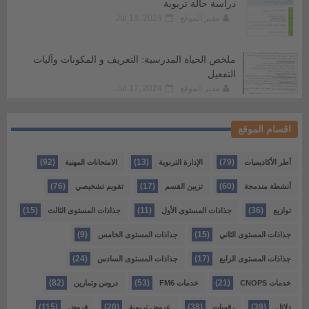
دراسة حالة تربوية
مدير الموقع
Jul 18, 2024
ملخص الحياة المدرسية: التعريف و المكونات وآليات
التفعيل
مدير الموقع
Jul 17, 2024
اقسام الموقع
(92)
(13)
(79)
أطر الأكاديميات
الإدارة التربوية
الامتحانات المهنية
(76)
(17)
(60)
أنشطة مندمجة
تزيين القسم
تقويم تشخيصي
(15)
(11)
(36)
توازيع
جذاذات المستوى الأول
جذاذات المستوى الثالث
(9)
(15)
جذاذات المستوى الثاني
جذاذات المستوى الخامس
(24)
(17)
جذاذات المستوى الرابع
جذاذات المستوى السادس
(82)
(53)
(21)
خدمات CNOPS
خدمات FM6
دروس وتمارين
(115)
(20)
(38)
(39)
دلائل
رقميات
عروض تربوية
فروض