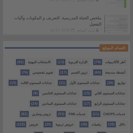
مدير الموقع
Jul 18, 2024
ملخص الحياة المدرسية: التعريف و المكونات وآليات
التفعيل
مدير الموقع
Jul 17, 2024
اقسام الموقع
(92)
(13)
(79)
أطر الأكاديميات
الإدارة التربوية
الامتحانات المهنية
(76)
(17)
(60)
أنشطة مندمجة
تزيين القسم
تقويم تشخيصي
(15)
(11)
(36)
توازيع
جذاذات المستوى الأول
جذاذات المستوى الثالث
(9)
(15)
جذاذات المستوى الثاني
جذاذات المستوى الخامس
(24)
(17)
جذاذات المستوى الرابع
جذاذات المستوى السادس
(82)
(53)
(21)
خدمات CNOPS
خدمات FM6
دروس وتمارين
(115)
(20)
(38)
(39)
دلائل
رقميات
عروض تربوية
فروض