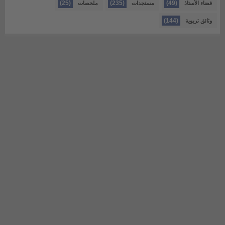
(25)
(235)
(49)
فضاء الأستاذ
مستجدات
ملخصات
(144)
وثائق تربوية